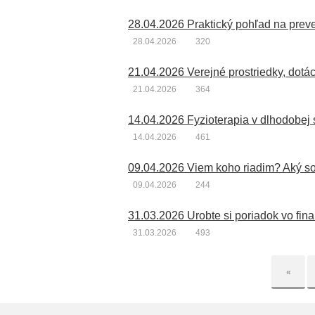
28.04.2026
320
21.04.2026
364
14.04.2026 Fyzioterapia v dlhodobej s
14.04.2026
461
09.04.2026 Viem koho riadim? Aký s
09.04.2026
244
31.03.2026 Urobte si poriadok vo fi
31.03.2026
493
«