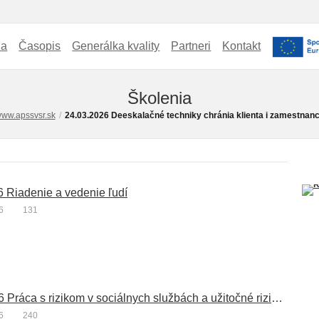
ia
Časopis
Generálka kvality
Partneri
Kontakt
Školenia
ww.apssvsr.sk
/
24.03.2026 Deeskalačné techniky chránia klienta i zamestnan
6 Riadenie a vedenie ľudí
6
131
04.06.2026 Práca s rizikom v sociálnych službách a užitočné rizikové plány
6
240