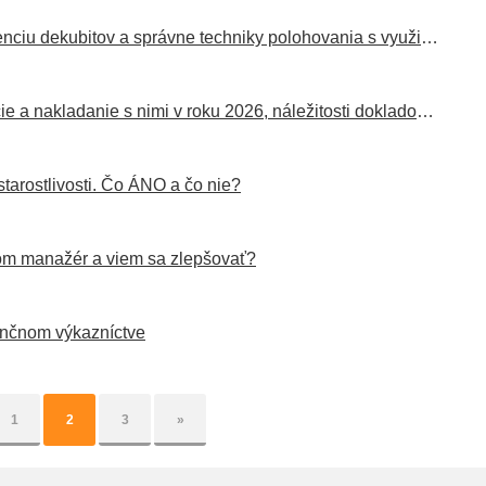
28.04.2026 Praktický pohľad na prevenciu dekubitov a správne techniky polohovania s využitím pomôcok
21.04.2026 Verejné prostriedky, dotácie a nakladanie s nimi v roku 2026, náležitosti dokladov – ekonomické minimum
tarostlivosti. Čo ÁNO a čo nie?
om manažér a viem sa zlepšovať?
nančnom výkazníctve
1
2
3
»