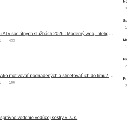
3
Sp
1
20.05.2026 AI v sociálnych službách 2026 : Moderný web, inteligentná komunikácia a menej administratívy
Me
6
433
1
Pl
2
12.5.2026 Ako motivovať podriadených a stmeľovať ich do tímu? Komunikácia s podriadenými, riešenie konfliktov v tíme
Pr
6
196
3
správne vedenie vedúcej sestry v s. s.