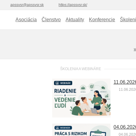
apssvsr@apssvsr.sk
https://apssvsr.sk/
Asociácia
Členstvo
Aktuality
Konferencie
Školen
w
ŠKOLENIA A WEBINÁRE
11.06.202
11.06.202
04.06.202