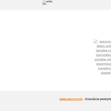
www.apssvsr.sk
-
Asociácia poskyto