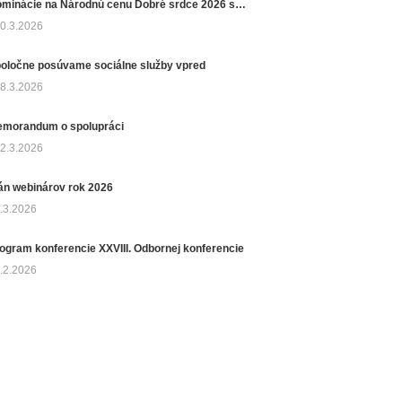
Nominácie na Národnú cenu Dobré srdce 2026 sú otvorené
0.3.2026
oločne posúvame sociálne služby vpred
8.3.2026
morandum o spolupráci
2.3.2026
án webinárov rok 2026
.3.2026
ogram konferencie XXVIII. Odbornej konferencie
.2.2026